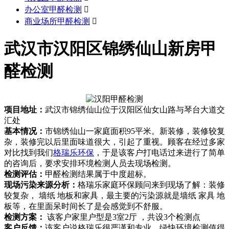
办公室甲醛检测

商业场所甲醛检测

武汉市汉阳区锦绣仙山新房甲
醛检测
项目地址：
武汉市锦绣仙山位于汉阳区仙女山路与琴台大道交
汇处
基本情况：
市锦绣仙山一家庭面积95平米。新装修，装修较复
杂，装修完以后里面味道很大，引起了重视。顾客在经过多家
对比找到我们
格瑞乐环保
，于是该客户打电话过来进行了简单
的咨询后，要求安排环境检测人员去现场检测。
检测评估：
甲醛检测结果属于中度超标。
现场污染来源分析：
格瑞乐家庭环保顾问来到现场了解：装修
较复杂， 墙纸 地板和家具，最主要的污染源就是墙纸 家具 地
板等，在里面呆时间长了是会感觉到不舒服。
检测方案：
该客户家里户型是3室2厅 ，共设3个检测点
客户反馈：
该客户说格瑞乐很严谨和专业，绿快环境检测值得