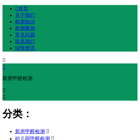

首页
关于我们
检测知识
检测案例
常见问题
联系我们
绿快资讯


新房甲醛检测


分类：
新房甲醛检测

幼儿园甲醛检测
