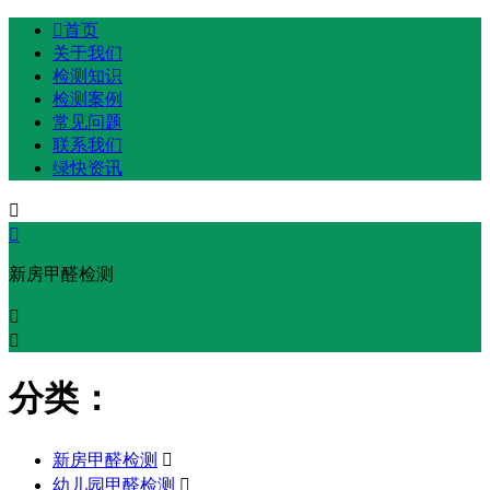

首页
关于我们
检测知识
检测案例
常见问题
联系我们
绿快资讯


新房甲醛检测


分类：
新房甲醛检测

幼儿园甲醛检测
