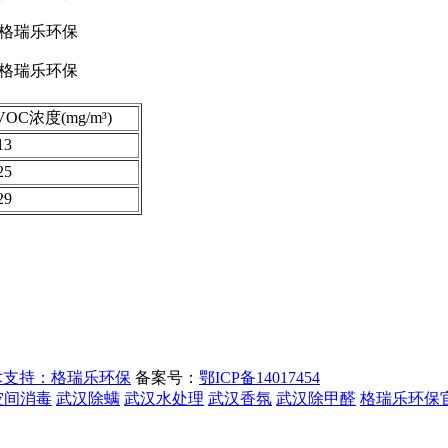
VOC浓度(mg/m³)
13
25
29
术支持：格瑞乐环保
备案号：
鄂ICP备14017454
空间消毒
武汉除螨
武汉水处理
武汉香氛
武汉除甲醛
格瑞乐环保