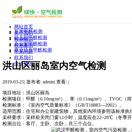
网站首页
新房甲醛检测
关于我们
幼儿园甲醛检测
检测知识
办公室甲醛检测
检测案例
商业场所甲醛检测
常见问题
联系我们
洪山区丽岛室内空气检测
绿快资讯
2019-03-21
|
发布者: admin
|
查看:
|
项目地址：洪山区丽岛
检测项目：甲醛（0.10mg/m³）、苯（0.11mg/m³）、TVO
检测标准：《室内空气质量标准》（GB/T18883—2002）。
适用范围：住宅和办公室建筑物，其他室内环境参照该标准执行
采样要求：采样前关闭门窗12小时，温度应在22~28℃（冬季开
检测点位：客厅、主卧、次卧，共三个点位。