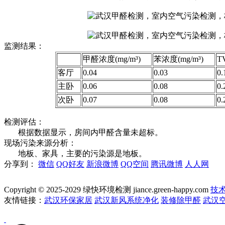
监测结果：
甲醛浓度(mg/m³)
苯浓度(mg/m³)
T
客厅
0.04
0.03
0.
主卧
0.06
0.08
0.
次卧
0.07
0.08
0.
检测评估：
根据数据显示，房间内甲醛含量未超标。
现场污染来源分析：
地板、家具，主要的污染源是地板。
分享到：
微信
QQ好友
新浪微博
QQ空间
腾讯微博
人人网
Copyright © 2025-2029 绿快环境检测 jiance.green-happy.com
技
友情链接：
武汉环保家居
武汉新风系统净化
装修除甲醛
武汉