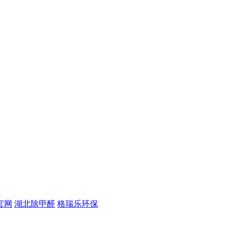
官网
湖北除甲醛
格瑞乐环保