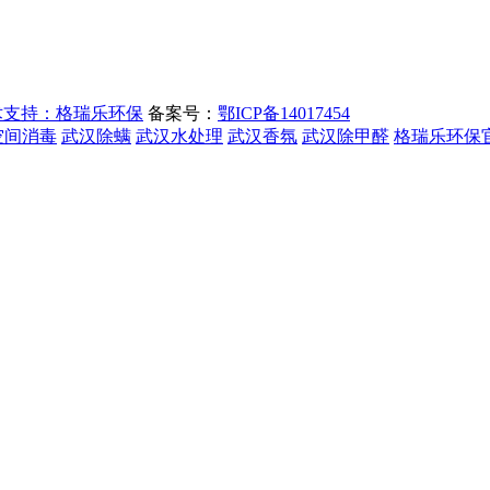
术支持：格瑞乐环保
备案号：
鄂ICP备14017454
空间消毒
武汉除螨
武汉水处理
武汉香氛
武汉除甲醛
格瑞乐环保