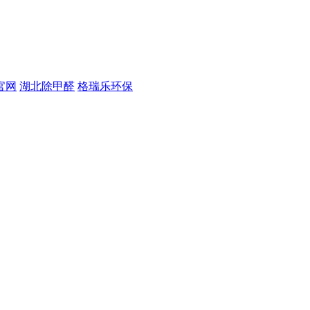
官网
湖北除甲醛
格瑞乐环保