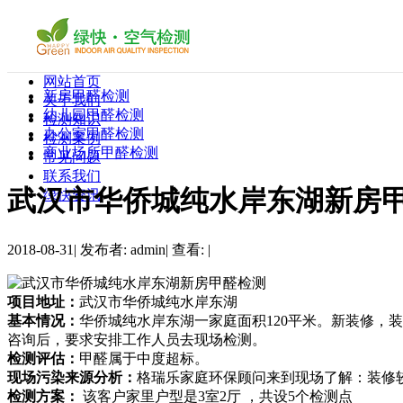
网站首页
新房甲醛检测
关于我们
幼儿园甲醛检测
检测知识
办公室甲醛检测
检测案例
商业场所甲醛检测
常见问题
联系我们
武汉市华侨城纯水岸东湖新房
绿快资讯
2018-08-31
|
发布者: admin
|
查看:
|
项目地址：
武汉市华侨城纯水岸东湖
基本情况：
华侨城纯水岸东湖一家庭面积120平米。新装修，装修较
咨询后，要求安排工作人员去现场检测。
检测评估：
甲醛属于中度超标。
现场污染来源分析：
格瑞乐家庭环保顾问来到现场了解：装修较复
检测方案：
该客户家里户型是3室2厅 ，共设5个检测点