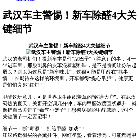
武汉车主警惕！新车除醛4大关
键细节
武汉车主警惕！新车除醛4大关键细节
武汉的老司机们！提新车本是件“岔巴子”（得意）的事，可一
坐进车里，那股刺鼻的皮革混着塑料味，是不是瞬间让你皱起
眉头？别以为这只是“新车味儿”，这很可能是甲醛在“搞事
情”！长期待在这样的环境里，开车都得“提心吊胆”，健康更
是悄悄亮起“红灯”！
甲醛这玩意儿，可是世界卫生组织盖章的“致癌大户”。在武汉
闷热的夏天，关窗开空调几分钟，车内甲醛浓度直线飙升，就
像把自己关进了“毒气小笼子”！想彻底摆脱甲醛威胁，这4个
关键细节一定要记牢！
细节一：断“毒源”，别给甲醛“加戏”！
江汉路逛街买的香薰挂件、网红坐垫，看着漂亮，可能都是甲