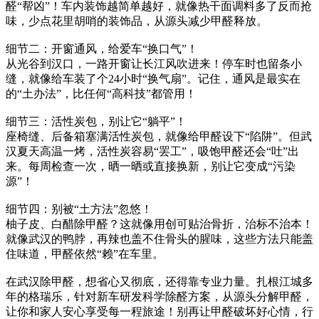
醛“帮凶”！车内装饰越简单越好，就像热干面调料多了反而抢
味，少点花里胡哨的装饰品，从源头减少甲醛释放。
细节二：开窗通风，给爱车“换口气”！
从光谷到汉口，一路开窗让长江风吹进来！停车时也留条小
缝，就像给车装了个24小时“换气扇”。记住，通风是最实在
的“土办法”，比任何“高科技”都管用！
细节三：活性炭包，别让它“躺平”！
座椅缝、后备箱塞满活性炭包，就像给甲醛设下“陷阱”。但武
汉夏天高温一烤，活性炭容易“罢工”，吸饱甲醛还会“吐”出
来。每周检查一次，晒一晒或直接换新，别让它变成“污染
源”！
细节四：别被“土方法”忽悠！
柚子皮、白醋除甲醛？这就像用创可贴治骨折，治标不治本！
就像武汉的鸭脖，再辣也盖不住骨头的腥味，这些方法只能盖
住味道，甲醛依然“赖”在车里。
在武汉除甲醛，想省心又彻底，还得靠专业力量。扎根江城多
年的格瑞乐，针对新车研发科学除醛方案，从源头分解甲醛，
让你和家人安心享受每一程旅途！别再让甲醛破坏好心情，行